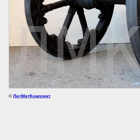
©
ЛитМетКомплект